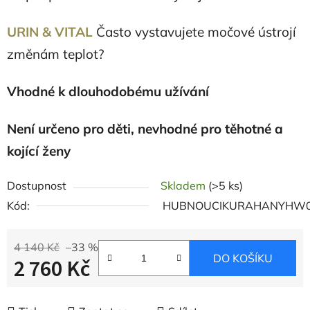
URIN & VITAL
Často vystavujete močové ústrojí
změnám teplot?
Vhodné k dlouhodobému užívání
Není určeno pro děti, nevhodné pro těhotné a
kojící ženy
Dostupnost
Skladem
(>5 ks)
Kód:
HUBNOUCIKURAHANYHW
4 140 Kč
–33 %
DO KOŠÍKU
2 760 Kč
Měrná cena: