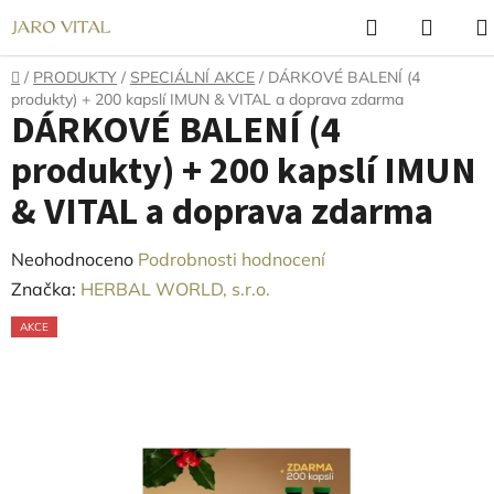
Přejít
Hledat
NÁKU
na
KOŠÍ
obsah
Domů
/
PRODUKTY
/
SPECIÁLNÍ AKCE
/
DÁRKOVÉ BALENÍ (4
produkty) + 200 kapslí IMUN & VITAL a doprava zdarma
DÁRKOVÉ BALENÍ (4
produkty) + 200 kapslí IMUN
& VITAL a doprava zdarma
Průměrné
Neohodnoceno
Podrobnosti hodnocení
hodnocení
Značka:
HERBAL WORLD, s.r.o.
produktu
AKCE
je
0,0
z
5
hvězdiček.