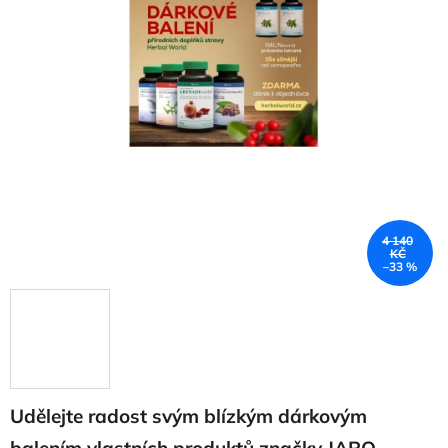
4 140
KČ
–33 %
Udělejte radost svým blízkým dárkovým