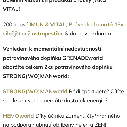
balením vlastních produktů značky JARO
VITAL!
200 kapslí
IMUN & VITAL, Právenka latnatá 15x
silnější než ostropestřec
&
doprava zdarma.
Vzhledem k momentální nedostupnosti
potravinového doplňku GRENADEworld
obdržíte celkem 2ks potravinového doplňku
STRONG(WO)MANworld:
STRONG(WO)MANworld
Rádi sportujete? Cítíte
se ale unaveni a nemáte dostatek energie?
HEMOworld
Díky účinku Žumenu čtyřhranného
na podporu hubnutí oblíbený nejen u ŽEN!