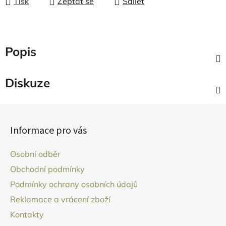
Tisk
Zeptat se
Sdílet
Popis
Diskuze
Z
á
Informace pro vás
p
a
Osobní odběr
t
Obchodní podmínky
í
Podmínky ochrany osobních údajů
Reklamace a vrácení zboží
Kontakty