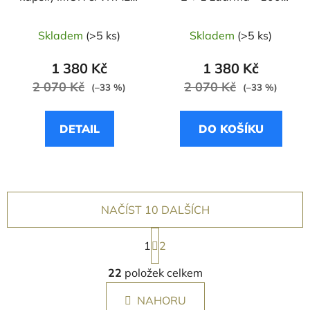
1 libovolný produkt
dnů - Zázvor černý /
zdarma
Kozinec blanitý /
Skladem
(>5 ks)
Skladem
(>5 ks)
Ženšen pravý
1 380 Kč
1 380 Kč
2 070 Kč
2 070 Kč
(–33 %)
(–33 %)
DETAIL
DO KOŠÍKU
NAČÍST 10 DALŠÍCH
S
t
1
2
r
O
á
22
položek celkem
v
n
l
k
NAHORU
á