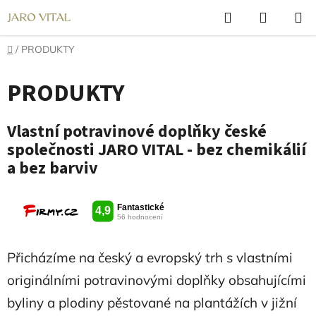
Přejít
Hledat
NÁKUP
na
KOŠÍK
obsah
Domů
/
PRODUKTY
PRODUKTY
Vlastní potravinové doplňky české
společnosti JARO VITAL - bez chemikálií
a bez barviv
Přicházíme na český a evropský trh s vlastními
originálními potravinovými doplňky obsahujícími
byliny a plodiny pěstované na plantážích v jižní