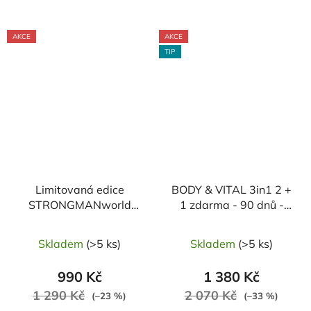
AKCE
AKCE
TIP
Limitovaná edice
BODY & VITAL 3in1 2 +
STRONGMANworld
1 zdarma - 90 dnů -
potravinový doplněk +
Garcinie kambodžská /
spodní prádlo s logem
Zelený čaj / L-carnitine
Skladem
(>5 ks)
Skladem
(>5 ks)
- speciálně pro muže
990 Kč
1 380 Kč
1 290 Kč
2 070 Kč
(–23 %)
(–33 %)