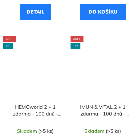
DETAIL
DO KOŠÍKU
AKCE
AKCE
TIP
TIP
HEMOworld 2 + 1
IMUN & VITAL 2 + 1
zdarma - 100 dnů -
zdarma - 100 dnů -
Žumen čtyřhranný /
Právenka latnatá
Reveň lékařská / Šišák
Skladem
(>5 ks)
Skladem
(>5 ks)
bajkalský