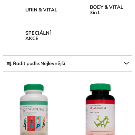
BODY & VITAL
URIN & VITAL
3in1
SPECIÁLNÍ
AKCE
Ř
Řadit podle:
Nejlevnější
a
z
V
e
ý
n
p
í
i
p
s
r
p
o
r
d