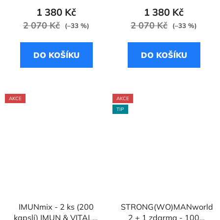
1 380 Kč
1 380 Kč
2 070 Kč
2 070 Kč
(–33 %)
(–33 %)
DO KOŠÍKU
DO KOŠÍKU
AKCE
AKCE
TIP
IMUNmix - 2 ks (200
STRONG(WO)MANworld
kapslí) IMUN & VITAL +
2 + 1 zdarma - 100