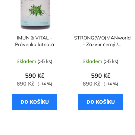
IMUN & VITAL -
STRONG(WO)MANworld
Právenka latnatá
- Zázvor černý /
Kozinec blanitý /
Ženšen pravý
Skladem
(>5 ks)
Skladem
(>5 ks)
590 Kč
590 Kč
690 Kč
690 Kč
(–14 %)
(–14 %)
DO KOŠÍKU
DO KOŠÍKU