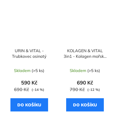
URIN & VITAL -
KOLAGEN & VITAL
Trubkovec osinatý
3in1 - Kolagen mořský
/ Kurkumovník dlouhý /
Sezam černý
Skladem
(>5 ks)
Skladem
(>5 ks)
590 Kč
690 Kč
690 Kč
790 Kč
(–14 %)
(–12 %)
DO KOŠÍKU
DO KOŠÍKU