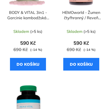
o
u
d
k
u
t
BODY & VITAL 3in1 -
HEMOworld - Žumen
Garcinie kambodžská /
čtyřhranný / Reveň
k
ů
Zelený čaj / L-carnitine
lékařská / Šišák
t
bajkalský
ů
Skladem
(>5 ks)
Skladem
(>5 ks)
590 Kč
590 Kč
690 Kč
690 Kč
(–14 %)
(–14 %)
DO KOŠÍKU
DO KOŠÍKU