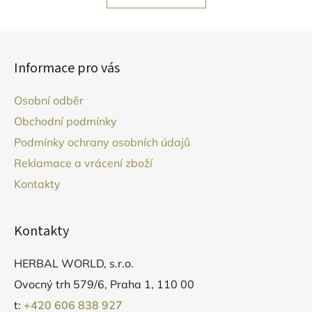
o
d
v
a
á
Z
c
n
á
í
í
Informace pro vás
p
p
r
a
Osobní odběr
v
t
k
Obchodní podmínky
í
y
Podmínky ochrany osobních údajů
v
Reklamace a vrácení zboží
ý
p
Kontakty
i
s
u
Kontakty
HERBAL WORLD, s.r.o.
Ovocný trh 579/6, Praha 1, 110 00
t:
+420 606 838 927