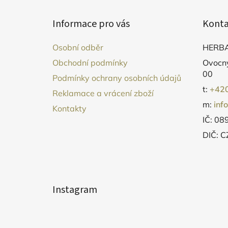
Z
á
Informace pro vás
Konta
p
a
Osobní odběr
HERBA
t
Obchodní podmínky
Ovocný
í
00
Podmínky ochrany osobních údajů
t:
+420
Reklamace a vrácení zboží
m:
inf
Kontakty
IČ: 0
DIČ: 
Instagram