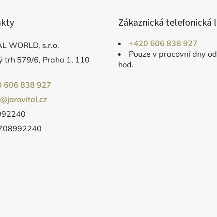
á
d
kty
Zákaznická telefonická l
a
c
+420 606 838 927
L WORLD, s.r.o.
í
Pouze v pracovní dny o
p
 trh 579/6, Praha 1, 110
hod.
r
v
 606 838 927
k
o@jarovital.cz
y
v
8992240
ý
CZ08992240
p
i
s
u