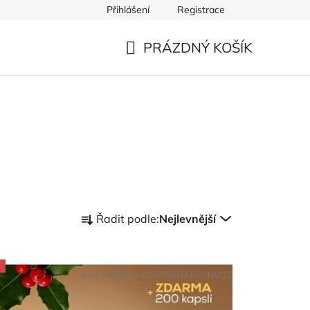
Přihlášení
Registrace
PRÁZDNÝ KOŠÍK
NÁKUPNÍ
KOŠÍK
Ř
Řadit podle:
Nejlevnější
a
z
e
n
Kód:
HUBNOUCIKURAHANYHW02
í