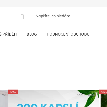
Š PŘÍBĚH
BLOG
HODNOCENÍ OBCHODU
AKCE
AKCE
1/M
Kód:
114/IMU