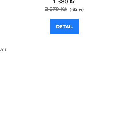
1 380 Kč
2 070 Kč
(–33 %)
DETAIL
W01