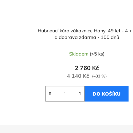
Hubnoucí kúra zákaznice Hany, 49 let - 4 +
a doprava zdarma - 100 dnů
Skladem
(>5 ks)
2 760 Kč
4 140 Kč
(–33 %)
DO KOŠÍKU