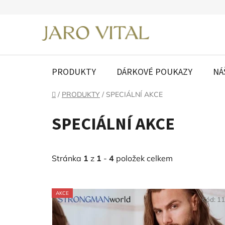
Přejít
na
obsah
PRODUKTY
DÁRKOVÉ POUKAZY
NÁ
Domů
/
PRODUKTY
/
SPECIÁLNÍ AKCE
SPECIÁLNÍ AKCE
Stránka
1
z
1
-
4
položek celkem
V
AKCE
ý
Kód:
11
p