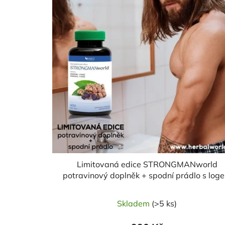
i
s
p
r
o
d
u
k
t
ů
Limitovaná edice STRONGMANworld
potravinový doplněk + spodní prádlo s log
- speciálně pro muže
Skladem
(>5 ks)