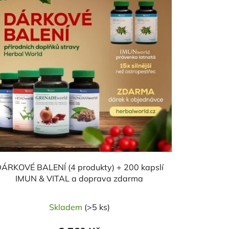
p
r
o
d
u
k
t
ů
ÁRKOVÉ BALENÍ (4 produkty) + 200 kapslí
IMUN & VITAL a doprava zdarma
Skladem
(>5 ks)