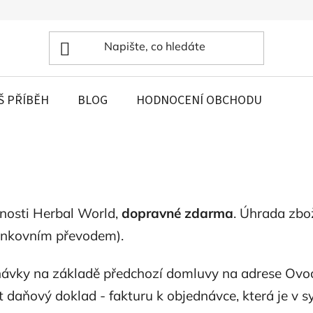
Š PŘÍBĚH
BLOG
HODNOCENÍ OBCHODU
čnosti Herbal World,
dopravné zdarma
. Úhrada zbo
ankovním převodem).
vky na základě předchozí domluvy na adrese Ovocný
t daňový doklad - fakturu k objednávce, která je v 