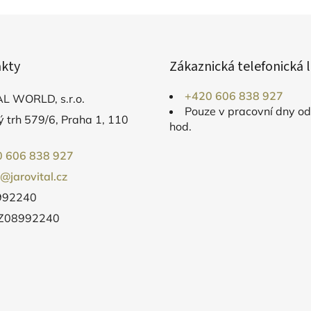
kty
Zákaznická telefonická l
+420 606 838 927
L WORLD, s.r.o.
Pouze v pracovní dny o
 trh 579/6, Praha 1, 110
hod.
 606 838 927
o@jarovital.cz
8992240
CZ08992240