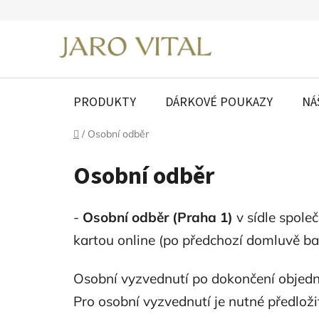
Přejít
na
obsah
PRODUKTY
DÁRKOVÉ POUKAZY
NÁ
Domů
/
Osobní odběr
Osobní odběr
-
Osobní odběr (Praha 1)
v sídle spole
kartou online (po předchozí domluvě b
Osobní vyzvednutí po dokončení objedná
Pro osobní vyzvednutí je nutné předloži