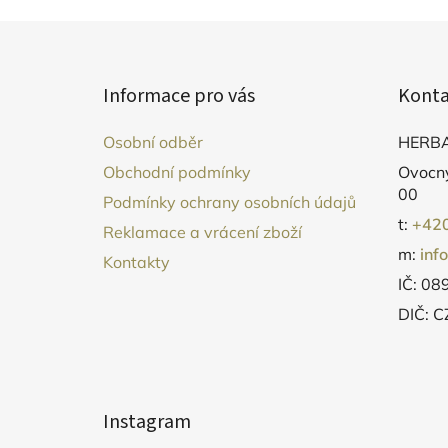
Z
á
Informace pro vás
Konta
p
a
Osobní odběr
HERBA
t
Obchodní podmínky
Ovocný
í
00
Podmínky ochrany osobních údajů
t:
+420
Reklamace a vrácení zboží
m:
inf
Kontakty
IČ: 0
DIČ: 
Instagram