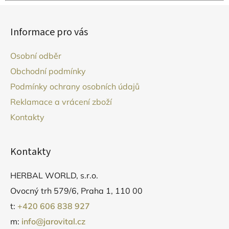
Z
á
Informace pro vás
p
a
Osobní odběr
t
Obchodní podmínky
í
Podmínky ochrany osobních údajů
Reklamace a vrácení zboží
Kontakty
Kontakty
HERBAL WORLD, s.r.o.
Ovocný trh 579/6, Praha 1, 110 00
t:
+420 606 838 927
m:
info@jarovital.cz