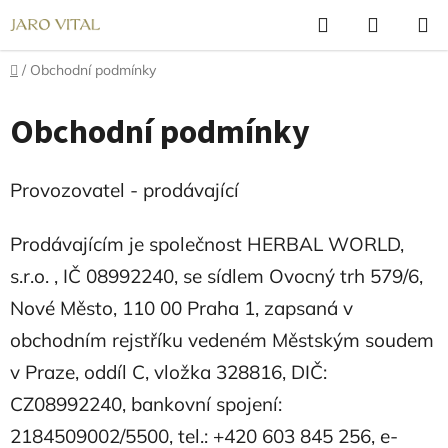
Přejít
Hledat
NÁKUP
na
KOŠÍK
obsah
Domů
/
Obchodní podmínky
Obchodní podmínky
Provozovatel - prodávající
Prodávajícím je společnost HERBAL WORLD,
s.r.o. , IČ 08992240, se sídlem Ovocný trh 579/6,
Nové Město, 110 00 Praha 1, zapsaná v
obchodním rejstříku vedeném Městským soudem
v Praze, oddíl C, vložka 328816, DIČ:
CZ08992240, bankovní spojení:
2184509002/5500, tel.: +420 603 845 256, e-