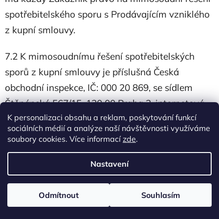
spotřebitelského sporu s Prodávajícím vzniklého
z kupní smlouvy.
7.2 K mimosoudnímu řešení spotřebitelských
sporů z kupní smlouvy je příslušná Česká
obchodní inspekce, IČ: 000 20 869, se sídlem
Štěpánská 567/15, 120 00 Praha 2, internetová
K personalizaci obsahu a reklam, poskytování funkcí
adresa: http://www.coi.cz. Platformu pro řešení
sociálních médií a analýze naší návštěvnosti využíváme
sporů on-line nacházející se na internetové
soubory cookies. Více informací
zde
.
adrese http://ec.europa.eu/consumers/odr je
Nastavení
možné využít při řešení sporů mezi Prodávajícím
a Zákazníkem z kupní smlouvy.
Odmítnout
Souhlasím
7.3 Mimosoudní řešení sporu se zahajuje na