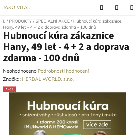
Přejít
Hledat
NÁKU
na
KOŠÍ
obsah
Domů
/
PRODUKTY
/
SPECIÁLNÍ AKCE
/
Hubnoucí kúra zákaznice
Hany, 49 let - 4 + 2 a doprava zdarma - 100 dnů
Hubnoucí kúra zákaznice
Hany, 49 let - 4 + 2 a doprava
zdarma - 100 dnů
Průměrné
Neohodnoceno
Podrobnosti hodnocení
hodnocení
Značka:
HERBAL WORLD, s.r.o.
produktu
AKCE
je
0,0
z
5
hvězdiček.