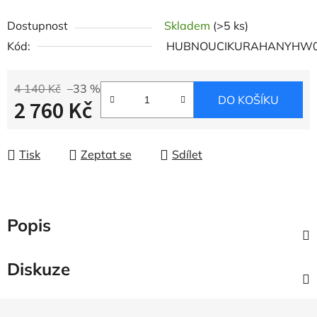
Dostupnost
Skladem
(>5 ks)
Kód:
HUBNOUCIKURAHANYHW
4 140 Kč
–33 %
DO KOŠÍKU
2 760 Kč
Měrná cena:
Tisk
Zeptat se
Sdílet
Popis
Diskuze
Z