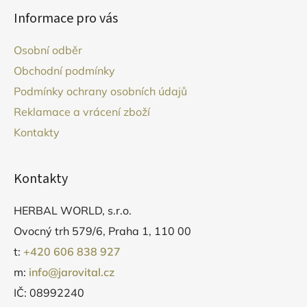
á
Informace pro vás
p
a
Osobní odběr
t
Obchodní podmínky
í
Podmínky ochrany osobních údajů
Reklamace a vrácení zboží
Kontakty
Kontakty
HERBAL WORLD, s.r.o.
Ovocný trh 579/6, Praha 1, 110 00
t:
+420 606 838 927
m:
info@jarovital.cz
IČ: 08992240