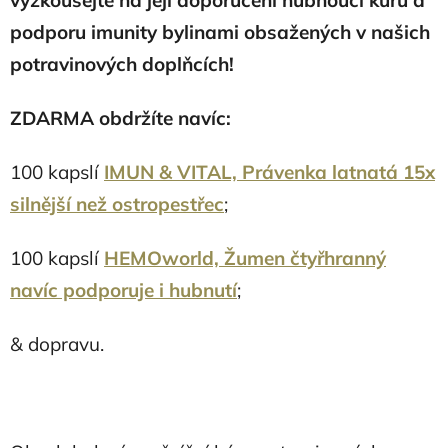
vyzkoušejte na její doporučení hubnoucí kúru a
podporu imunity bylinami obsažených v našich
potravinových doplňcích!
ZDARMA obdržíte navíc:
100 kapslí
IMUN & VITAL, Právenka latnatá 15x
silnější než ostropestřec
;
100 kapslí
HEMOworld, Žumen čtyřhranný
navíc podporuje i hubnutí
;
& dopravu.