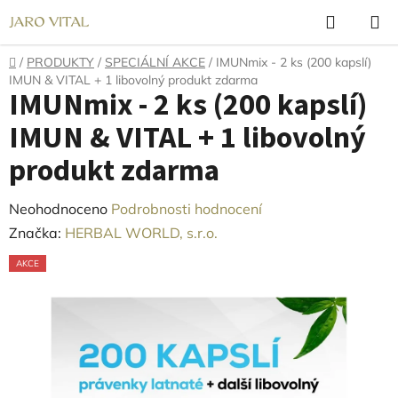
Přejít
Hledat
N
na
K
obsah
Domů
/
PRODUKTY
/
SPECIÁLNÍ AKCE
/
IMUNmix - 2 ks (200 kapslí)
IMUN & VITAL + 1 libovolný produkt zdarma
IMUNmix - 2 ks (200 kapslí)
IMUN & VITAL + 1 libovolný
produkt zdarma
Průměrné
Neohodnoceno
Podrobnosti hodnocení
hodnocení
Značka:
HERBAL WORLD, s.r.o.
produktu
AKCE
je
0,0
z
5
hvězdiček.