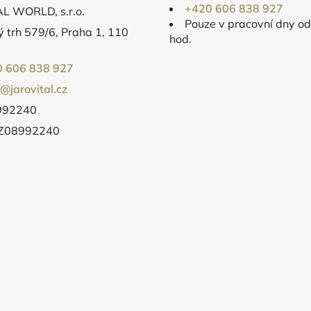
+420 606 838 927
L WORLD, s.r.o.
Pouze v pracovní dny o
 trh 579/6, Praha 1, 110
hod.
 606 838 927
o@jarovital.cz
8992240
CZ08992240