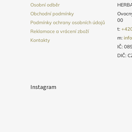
a
Osobní odběr
HERBA
t
Obchodní podmínky
Ovocný
í
00
Podmínky ochrany osobních údajů
t:
+420
Reklamace a vrácení zboží
m:
inf
Kontakty
IČ: 0
DIČ: 
Instagram