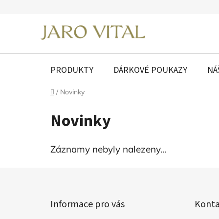
Přejít
na
obsah
PRODUKTY
DÁRKOVÉ POUKAZY
NÁ
Domů
/
Novinky
Novinky
Záznamy nebyly nalezeny...
Z
á
Informace pro vás
Konta
p