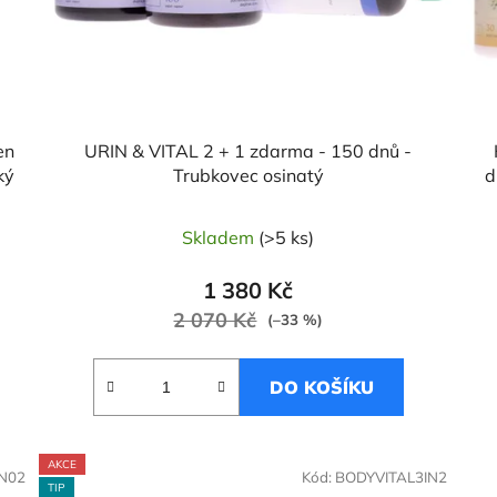
en
URIN & VITAL 2 + 1 zdarma - 150 dnů -
ký
Trubkovec osinatý
d
Skladem
(>5 ks)
1 380 Kč
2 070 Kč
(–33 %)
DO KOŠÍKU
AKCE
N02
Kód:
BODYVITAL3IN2
TIP