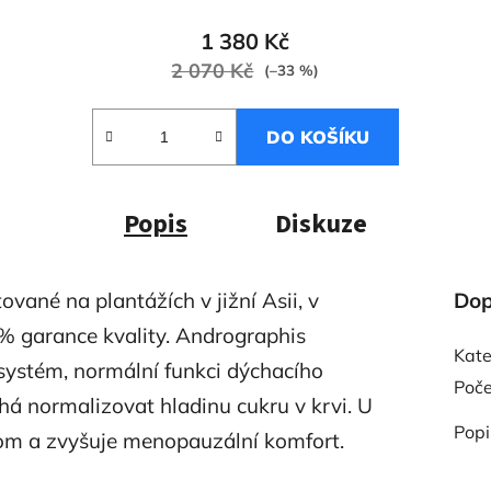
1 380 Kč
2 070 Kč
(–33 %)
DO KOŠÍKU
Popis
Diskuze
ované na plantážích v jižní Asii, v
Dop
% garance kvality. Andrographis
Kate
systém, normální funkci dýchacího
Poče
há normalizovat hladinu cukru v krvi. U
Popi
om a zvyšuje menopauzální komfort.