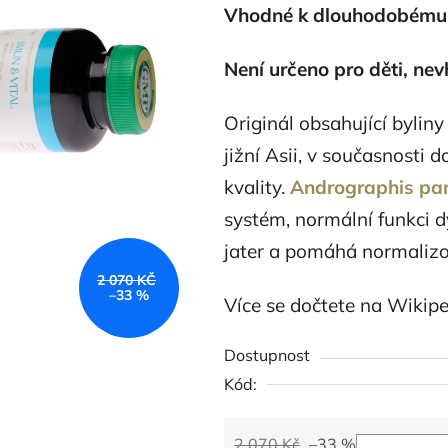
Vhodné k dlouhodobému u
z
5
Není určeno pro děti, nev
hvězdiček.
Originál obsahující bylin
jižní Asii, v současnosti
kvality.
Andrographis pan
systém, normální funkci d
jater a pomáhá normalizov
2 070 KČ
–33 %
Více se dočtete na Wikipe
Dostupnost
Kód:
2 070 Kč
–33 %