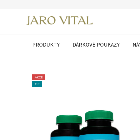
Přejít
na
obsah
PRODUKTY
DÁRKOVÉ POUKAZY
NÁ
AKCE
TIP