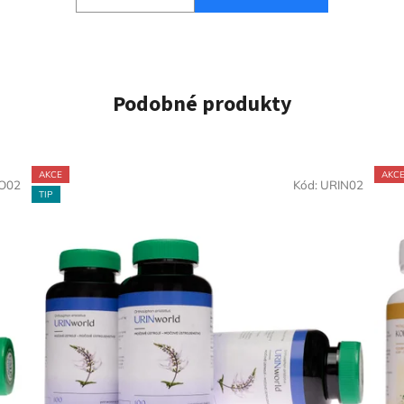
Podobné produkty
AKCE
AKC
O02
Kód:
URIN02
TIP