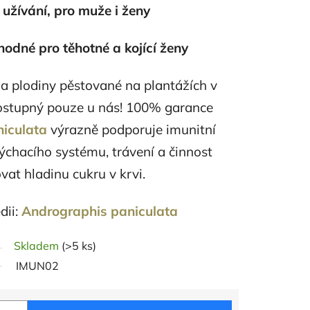
žívání, pro muže i ženy
hodné pro těhotné a kojící ženy
y a plodiny pěstované na plantážích v
 dostupný pouze u nás! 100% garance
iculata
výrazně podporuje imunitní
ýchacího systému, trávení a činnost
at hladinu cukru v krvi.
dii:
Andrographis paniculata
Skladem
(>5 ks)
IMUN02