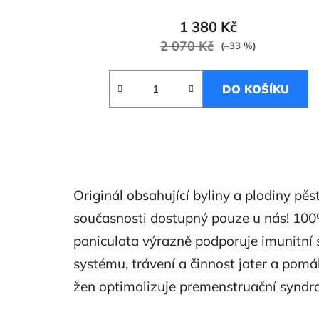
1 380 Kč
2 070 Kč
(–33 %)
DO KOŠÍKU
Originál obsahující byliny a plodiny pěst
současnosti dostupný pouze u nás! 100
paniculata výrazně podporuje imunitní 
systému, trávení a činnost jater a pomá
žen optimalizuje premenstruační syndr