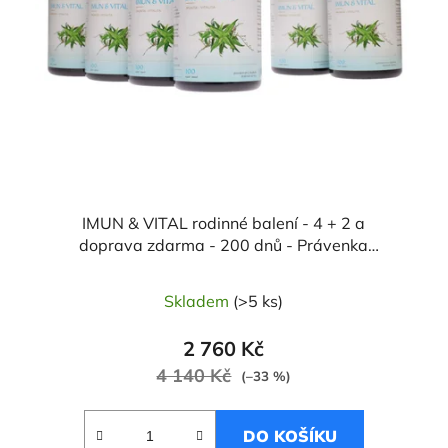
IMUN & VITAL rodinné balení - 4 + 2 a
doprava zdarma - 200 dnů - Právenka
latnatá
Skladem
(>5 ks)
2 760 Kč
4 140 Kč
(–33 %)
DO KOŠÍKU