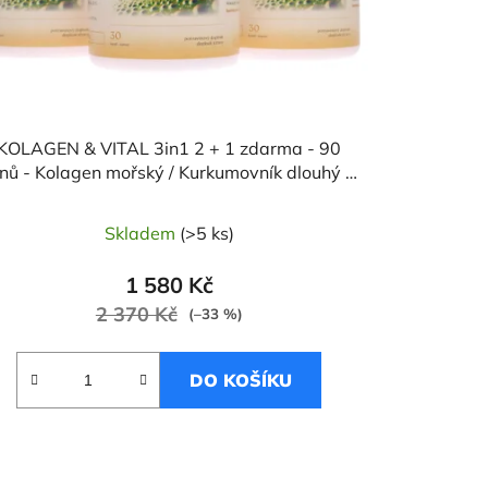
KOLAGEN & VITAL 3in1 2 + 1 zdarma - 90
nů - Kolagen mořský / Kurkumovník dlouhý /
Sezam černý
Skladem
(>5 ks)
1 580 Kč
2 370 Kč
(–33 %)
DO KOŠÍKU