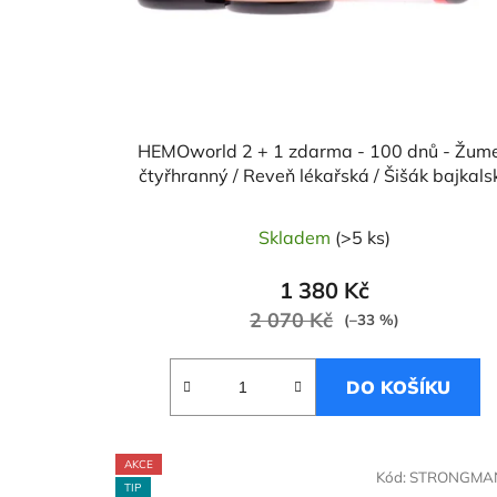
HEMOworld 2 + 1 zdarma - 100 dnů - Žum
čtyřhranný / Reveň lékařská / Šišák bajkals
Skladem
(>5 ks)
1 380 Kč
2 070 Kč
(–33 %)
DO KOŠÍKU
AKCE
Kód:
STRONGMA
TIP