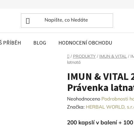
Š PŘÍBĚH
BLOG
HODNOCENÍ OBCHODU
Domů
/
PRODUKTY
/
IMUN & VITAL
/
I
latnatá
IMUN & VITAL 2
Právenka latna
Průměrné
Neohodnoceno
Podrobnosti h
hodnocení
Značka:
HERBAL WORLD, s.r.
produktu
200 kapslí v balení + 10
je
0,0