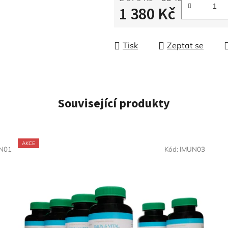
1 380 Kč
Měrná cena:
Tisk
Zeptat se
Související produkty
AKCE
N01
Kód:
IMUN03