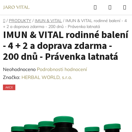
Přejít
Hledat
NÁKUP
na
KOŠÍK
obsah
Domů
/
PRODUKTY
/
IMUN & VITAL
/
IMUN & VITAL rodinné balení - 4
+ 2 a doprava zdarma - 200 dnů - Právenka latnatá
IMUN & VITAL rodinné balení
- 4 + 2 a doprava zdarma -
200 dnů - Právenka latnatá
Průměrné
Neohodnoceno
Podrobnosti hodnocení
hodnocení
Značka:
HERBAL WORLD, s.r.o.
produktu
AKCE
je
0,0
z
5
hvězdiček.