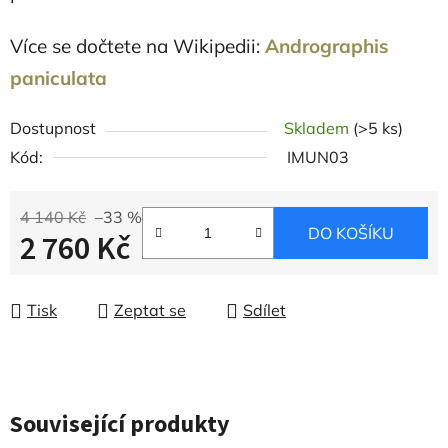
Více se dočtete na Wikipedii:
Andrographis
paniculata
Dostupnost
Skladem
(>5 ks)
Kód:
IMUN03
4 140 Kč
–33 %
DO KOŠÍKU
2 760 Kč
Měrná cena:
Tisk
Zeptat se
Sdílet
Související produkty