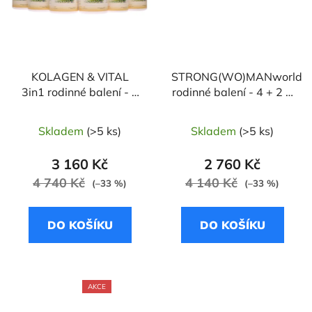
KOLAGEN & VITAL
STRONG(WO)MANworld
3in1 rodinné balení - 4
rodinné balení - 4 + 2 a
+ 2 a doprava zdarma
doprava zdarma - 200
- 180 dnů - Kolagen
dnů - Zázvor černý /
Skladem
(>5 ks)
Skladem
(>5 ks)
mořský / Kurkumovník
Kozinec blanitý /
dlouhý / Sezam černý
Ženšen pravý
3 160 Kč
2 760 Kč
4 740 Kč
4 140 Kč
(–33 %)
(–33 %)
DO KOŠÍKU
DO KOŠÍKU
AKCE