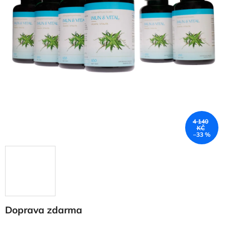
4 140
KČ
–33 %
Doprava zdarma