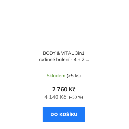
BODY & VITAL 3in1
rodinné balení - 4 + 2 a
doprava zdarma - 180
dnů - Garcinie
Skladem
(>5 ks)
kambodžská / Zelený
čaj / L-carnitine
2 760 Kč
4 140 Kč
(–33 %)
DO KOŠÍKU