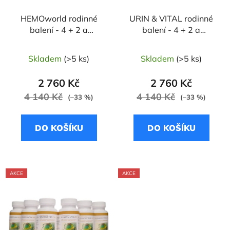
HEMOworld rodinné
URIN & VITAL rodinné
balení - 4 + 2 a
balení - 4 + 2 a
doprava zdarma - 200
doprava zdarma - 300
dnů - Žumen
dnů - Trubkovec
Skladem
(>5 ks)
Skladem
(>5 ks)
čtyřhranný / Reveň
osinatý
lékařská / Šišák
2 760 Kč
2 760 Kč
bajkalský
4 140 Kč
4 140 Kč
(–33 %)
(–33 %)
DO KOŠÍKU
DO KOŠÍKU
AKCE
AKCE