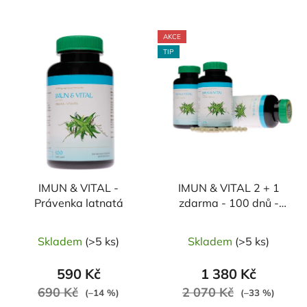
AKCE
TIP
IMUN & VITAL -
IMUN & VITAL 2 + 1
Právenka latnatá
zdarma - 100 dnů -
Právenka latnatá
Skladem
(>5 ks)
Skladem
(>5 ks)
590 Kč
1 380 Kč
690 Kč
2 070 Kč
(–14 %)
(–33 %)